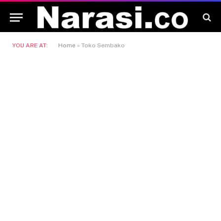
YOU ARE AT:
Home
»
Toko Sembako