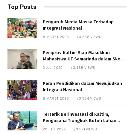
Top Posts
Pengaruh Media Massa Terhadap
Integrasi Nasional
8 MARET 2023
3,838
VIEWS
Pemprov Kaltim Siap Masukkan
Mahasiswa UT Samarinda dalam Skema
Bantuan Pendidikan Gratispol
2 JULI 2025
3,468
VIEWS
Peran Pendidikan dalam Mewujudkan
Integrasi Nasional
8 MARET 2023
3,364
VIEWS
Tertarik Berinvestasi di Kaltim,
Pengusaha Tiongkok Butuh Lahan
1.000 Hektare
20 JUNI 2024
3,321
VIEWS