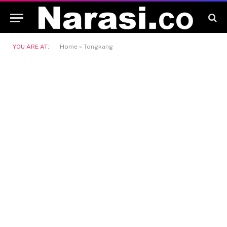
YOU ARE AT:
Home
»
Tongkang