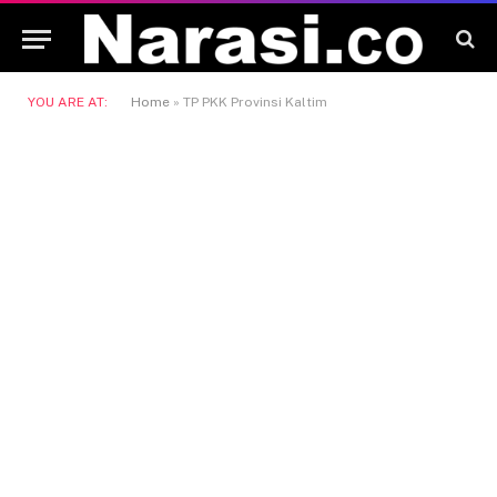
YOU ARE AT:
Home
»
TP PKK Provinsi Kaltim