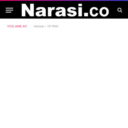
YOU ARE AT:
Home
»
TP PKK