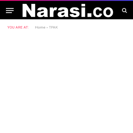
YOU ARE AT:
Home
»
TPAK