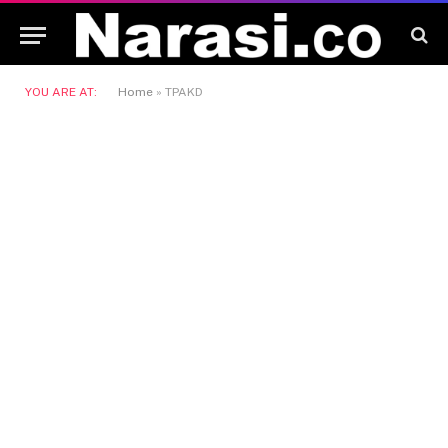
YOU ARE AT:
Home
»
TPAKD