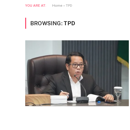
YOU ARE AT:
Home
»
TPD
BROWSING:
TPD