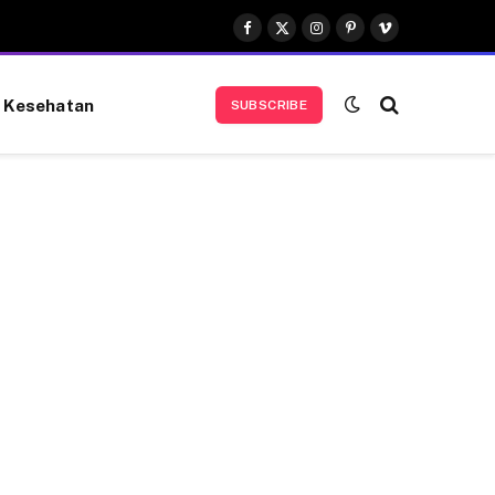
Facebook
X
Instagram
Pinterest
Vimeo
(Twitter)
Kesehatan
SUBSCRIBE