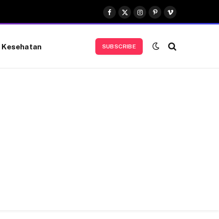
Facebook
X
Instagram
Pinterest
Vimeo
(Twitter)
Kesehatan
SUBSCRIBE