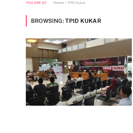
YOU ARE AT:
Home
»
TPID Kukar
BROWSING:
TPID KUKAR