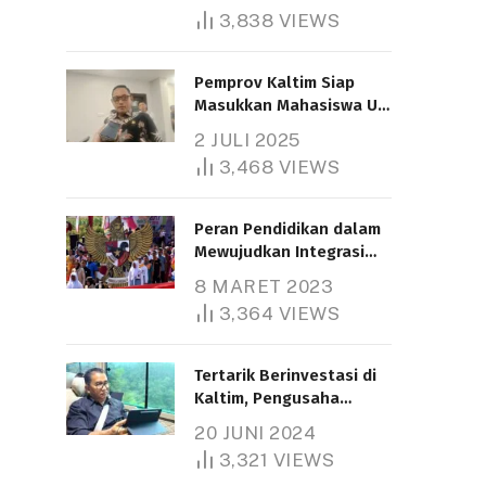
3,838
VIEWS
Pemprov Kaltim Siap
Masukkan Mahasiswa UT
Samarinda dalam Skema
2 JULI 2025
Bantuan Pendidikan
3,468
VIEWS
Gratispol
Peran Pendidikan dalam
Mewujudkan Integrasi
Nasional
8 MARET 2023
3,364
VIEWS
Tertarik Berinvestasi di
Kaltim, Pengusaha
Tiongkok Butuh Lahan
20 JUNI 2024
1.000 Hektare
3,321
VIEWS