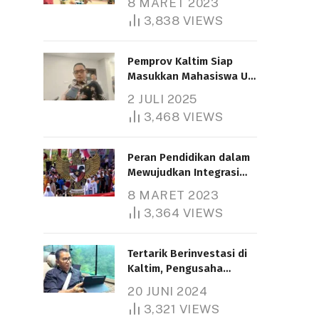
8 MARET 2023
3,838
VIEWS
Pemprov Kaltim Siap
Masukkan Mahasiswa UT
Samarinda dalam Skema
2 JULI 2025
Bantuan Pendidikan
3,468
VIEWS
Gratispol
Peran Pendidikan dalam
Mewujudkan Integrasi
Nasional
8 MARET 2023
3,364
VIEWS
Tertarik Berinvestasi di
Kaltim, Pengusaha
Tiongkok Butuh Lahan
20 JUNI 2024
1.000 Hektare
3,321
VIEWS