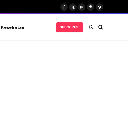
Facebook
X
Instagram
Pinterest
Vimeo
(Twitter)
Kesehatan
SUBSCRIBE