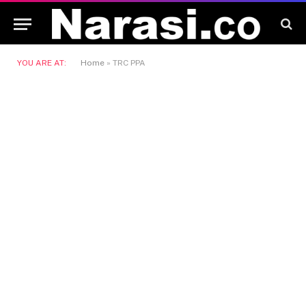
YOU ARE AT:
Home
»
TRC PPA