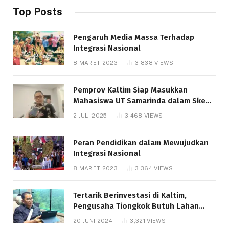
Top Posts
Pengaruh Media Massa Terhadap
Integrasi Nasional
8 MARET 2023
3,838
VIEWS
Pemprov Kaltim Siap Masukkan
Mahasiswa UT Samarinda dalam Skema
Bantuan Pendidikan Gratispol
2 JULI 2025
3,468
VIEWS
Peran Pendidikan dalam Mewujudkan
Integrasi Nasional
8 MARET 2023
3,364
VIEWS
Tertarik Berinvestasi di Kaltim,
Pengusaha Tiongkok Butuh Lahan
1.000 Hektare
20 JUNI 2024
3,321
VIEWS