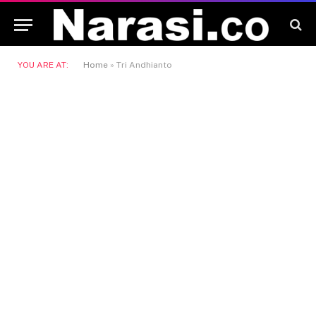
YOU ARE AT:
Home
»
Tri Andhianto