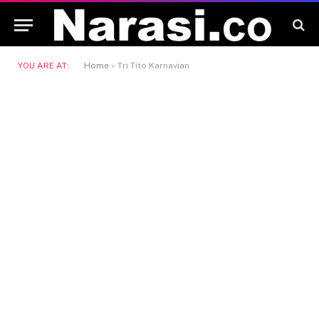
YOU ARE AT:
Home
»
Tri Tito Karnavian