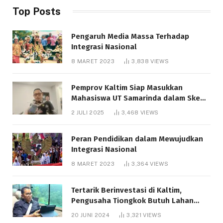
Top Posts
Pengaruh Media Massa Terhadap
Integrasi Nasional
8 MARET 2023
3,838
VIEWS
Pemprov Kaltim Siap Masukkan
Mahasiswa UT Samarinda dalam Skema
Bantuan Pendidikan Gratispol
2 JULI 2025
3,468
VIEWS
Peran Pendidikan dalam Mewujudkan
Integrasi Nasional
8 MARET 2023
3,364
VIEWS
Tertarik Berinvestasi di Kaltim,
Pengusaha Tiongkok Butuh Lahan
1.000 Hektare
20 JUNI 2024
3,321
VIEWS