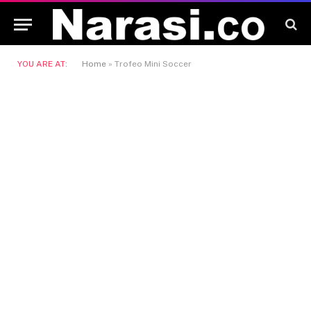
YOU ARE AT:
Home
»
Trofeo Mini Soccer