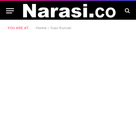
YOU ARE AT:
Home
»
Tuan Rumah