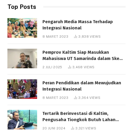
Top Posts
Pengaruh Media Massa Terhadap
Integrasi Nasional
8 MARET 2023
3,838
VIEWS
Pemprov Kaltim Siap Masukkan
Mahasiswa UT Samarinda dalam Skema
Bantuan Pendidikan Gratispol
2 JULI 2025
3,468
VIEWS
Peran Pendidikan dalam Mewujudkan
Integrasi Nasional
8 MARET 2023
3,364
VIEWS
Tertarik Berinvestasi di Kaltim,
Pengusaha Tiongkok Butuh Lahan
1.000 Hektare
20 JUNI 2024
3,321
VIEWS