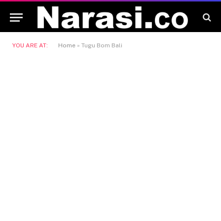
YOU ARE AT:
Home
»
Tugu Bom Bali