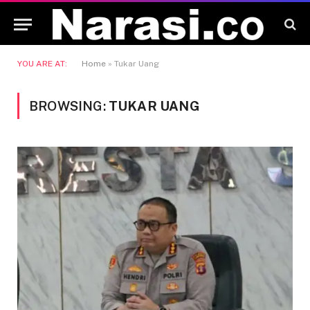
YOU ARE AT:
Home
»
Tukar Uang
BROWSING:
TUKAR UANG