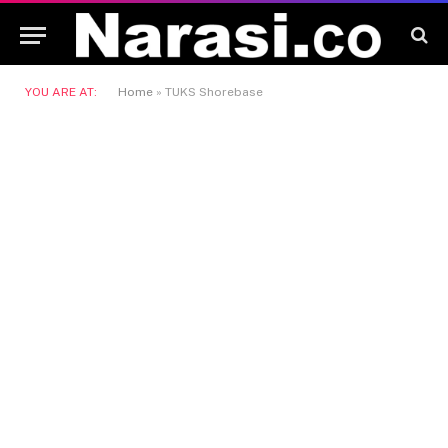
YOU ARE AT:
Home
»
TUKS Shorebase