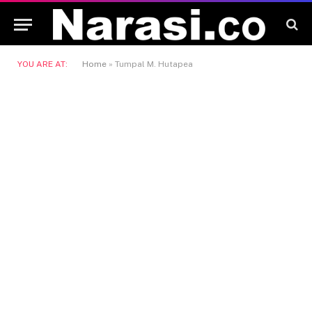
YOU ARE AT:
Home
»
Tumpal M. Hutapea