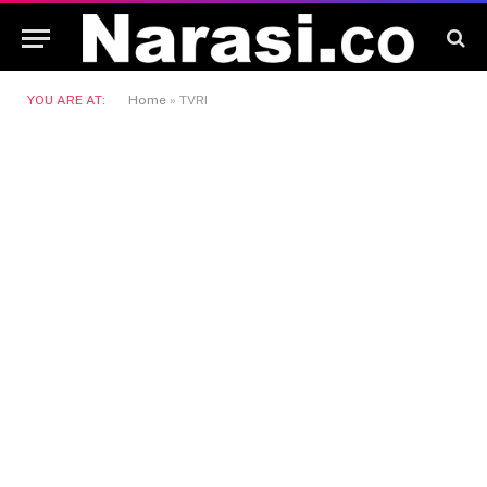
YOU ARE AT:
Home
»
TVRI