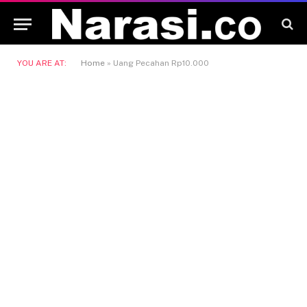
YOU ARE AT:
Home
»
Uang Pecahan Rp10.000