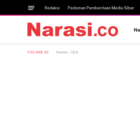
Redaksi
Pedoman Pemberitaan Media Siber
Na
YOU ARE AT:
Home
»
UEA