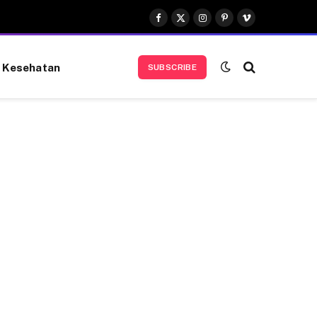
Facebook
X
Instagram
Pinterest
Vimeo
(Twitter)
Kesehatan
SUBSCRIBE