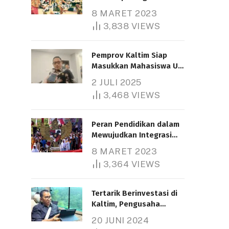
Nasional
8 MARET 2023
3,838
VIEWS
Pemprov Kaltim Siap
Masukkan Mahasiswa UT
Samarinda dalam Skema
2 JULI 2025
Bantuan Pendidikan
3,468
VIEWS
Gratispol
Peran Pendidikan dalam
Mewujudkan Integrasi
Nasional
8 MARET 2023
3,364
VIEWS
Tertarik Berinvestasi di
Kaltim, Pengusaha
Tiongkok Butuh Lahan
20 JUNI 2024
1.000 Hektare