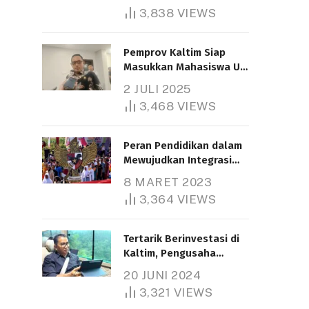
3,838
VIEWS
Pemprov Kaltim Siap
Masukkan Mahasiswa UT
Samarinda dalam Skema
2 JULI 2025
Bantuan Pendidikan
3,468
VIEWS
Gratispol
Peran Pendidikan dalam
Mewujudkan Integrasi
Nasional
8 MARET 2023
3,364
VIEWS
Tertarik Berinvestasi di
Kaltim, Pengusaha
Tiongkok Butuh Lahan
20 JUNI 2024
1.000 Hektare
3,321
VIEWS