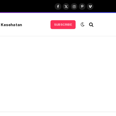
Facebook
X
Instagram
Pinterest
Vimeo
(Twitter)
Kesehatan
SUBSCRIBE