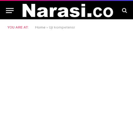
YOU ARE AT:
Home
»
Uji kompetensi