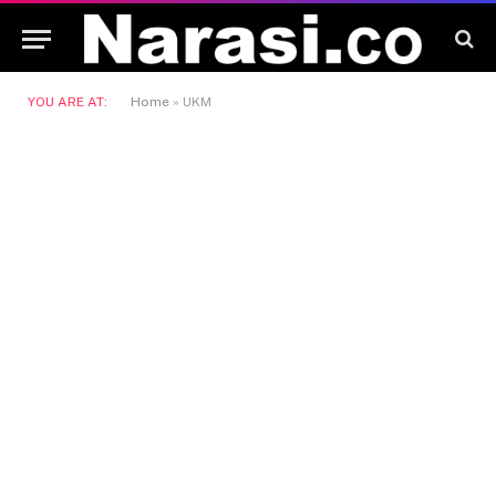
YOU ARE AT:
Home
»
UKM