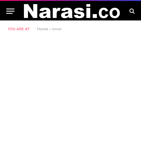
YOU ARE AT:
Home
»
Umat