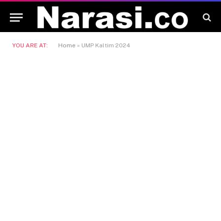
YOU ARE AT:
Home
»
UMP Kaltim 2024