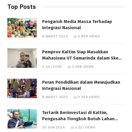
Top Posts
Pengaruh Media Massa Terhadap
Integrasi Nasional
8 MARET 2023
3,838
VIEWS
Pemprov Kaltim Siap Masukkan
Mahasiswa UT Samarinda dalam Skema
Bantuan Pendidikan Gratispol
2 JULI 2025
3,468
VIEWS
Peran Pendidikan dalam Mewujudkan
Integrasi Nasional
8 MARET 2023
3,364
VIEWS
Tertarik Berinvestasi di Kaltim,
Pengusaha Tiongkok Butuh Lahan
1.000 Hektare
20 JUNI 2024
3,321
VIEWS