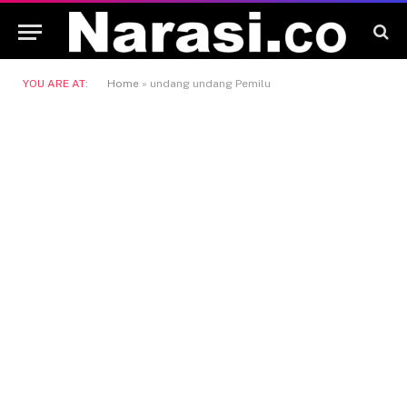
YOU ARE AT:
Home
»
undang undang Pemilu