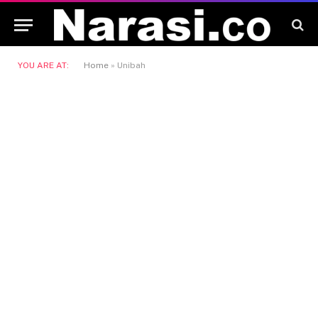
YOU ARE AT:
Home
»
Unibah