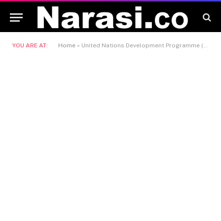
YOU ARE AT:
Home
»
United Nations Development Programme (UNDP)