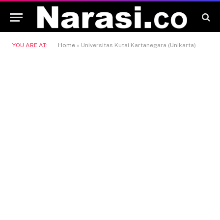
YOU ARE AT:
Home
»
Universitas Kutai Kartanegara (Unikarta)