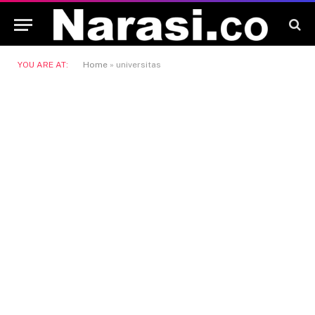
YOU ARE AT:
Home
»
universitas