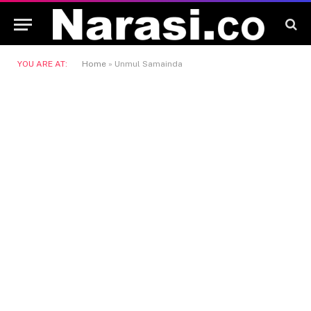
YOU ARE AT:
Home
»
Unmul Samainda