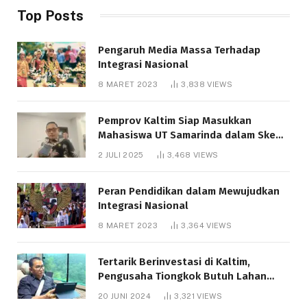
Top Posts
Pengaruh Media Massa Terhadap
Integrasi Nasional
8 MARET 2023
3,838
VIEWS
Pemprov Kaltim Siap Masukkan
Mahasiswa UT Samarinda dalam Skema
Bantuan Pendidikan Gratispol
2 JULI 2025
3,468
VIEWS
Peran Pendidikan dalam Mewujudkan
Integrasi Nasional
8 MARET 2023
3,364
VIEWS
Tertarik Berinvestasi di Kaltim,
Pengusaha Tiongkok Butuh Lahan
1.000 Hektare
20 JUNI 2024
3,321
VIEWS