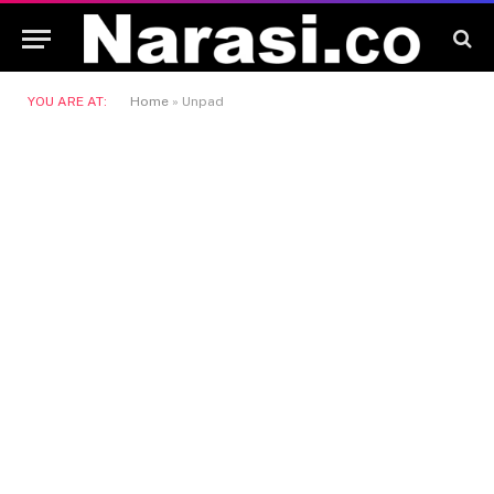
YOU ARE AT:
Home
»
Unpad