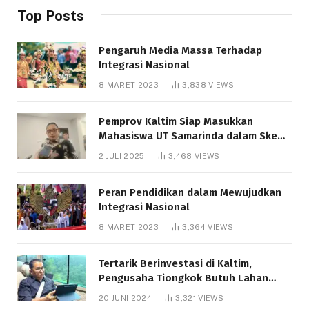
Top Posts
Pengaruh Media Massa Terhadap
Integrasi Nasional
8 MARET 2023
3,838
VIEWS
Pemprov Kaltim Siap Masukkan
Mahasiswa UT Samarinda dalam Skema
Bantuan Pendidikan Gratispol
2 JULI 2025
3,468
VIEWS
Peran Pendidikan dalam Mewujudkan
Integrasi Nasional
8 MARET 2023
3,364
VIEWS
Tertarik Berinvestasi di Kaltim,
Pengusaha Tiongkok Butuh Lahan
1.000 Hektare
20 JUNI 2024
3,321
VIEWS