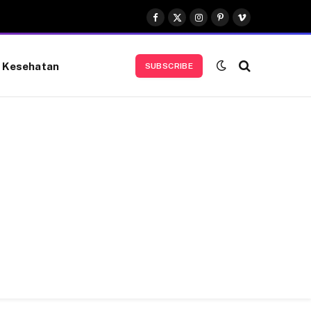
Facebook
X
Instagram
Pinterest
Vimeo
(Twitter)
Kesehatan
SUBSCRIBE