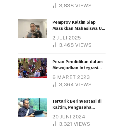
3,838
VIEWS
Pemprov Kaltim Siap
Masukkan Mahasiswa UT
Samarinda dalam Skema
2 JULI 2025
Bantuan Pendidikan
3,468
VIEWS
Gratispol
Peran Pendidikan dalam
Mewujudkan Integrasi
Nasional
8 MARET 2023
3,364
VIEWS
Tertarik Berinvestasi di
Kaltim, Pengusaha
Tiongkok Butuh Lahan
20 JUNI 2024
1.000 Hektare
3,321
VIEWS