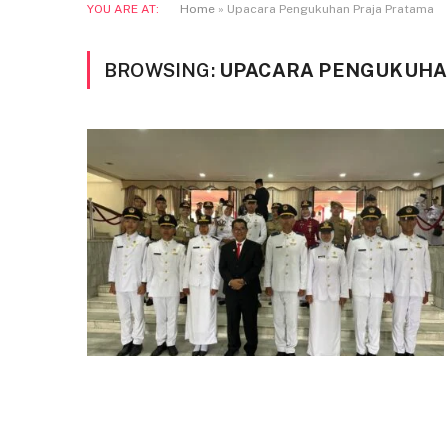
YOU ARE AT:
Home
»
Upacara Pengukuhan Praja Pratama
BROWSING:
UPACARA PENGUKUHA