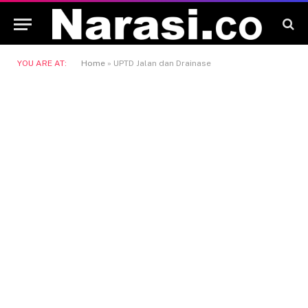
YOU ARE AT:
Home
»
UPTD Jalan dan Drainase