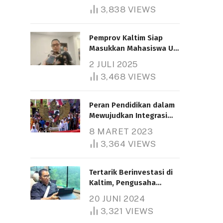
3,838
VIEWS
Pemprov Kaltim Siap
Masukkan Mahasiswa UT
Samarinda dalam Skema
2 JULI 2025
Bantuan Pendidikan
3,468
VIEWS
Gratispol
Peran Pendidikan dalam
Mewujudkan Integrasi
Nasional
8 MARET 2023
3,364
VIEWS
Tertarik Berinvestasi di
Kaltim, Pengusaha
Tiongkok Butuh Lahan
20 JUNI 2024
1.000 Hektare
3,321
VIEWS