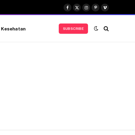
Facebook
X
Instagram
Pinterest
Vimeo
(Twitter)
Kesehatan
SUBSCRIBE