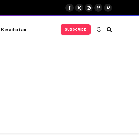
Facebook
X
Instagram
Pinterest
Vimeo
(Twitter)
Kesehatan
SUBSCRIBE