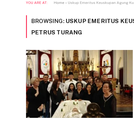
YOU ARE AT:
Home
»
Uskup Emeritus Keuskupan Agung Kup
BROWSING:
USKUP EMERITUS KEU
PETRUS TURANG