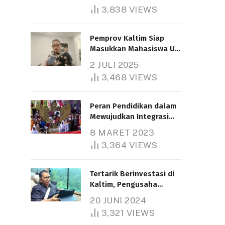
3,838
VIEWS
Pemprov Kaltim Siap
Masukkan Mahasiswa UT
Samarinda dalam Skema
2 JULI 2025
Bantuan Pendidikan
3,468
VIEWS
Gratispol
Peran Pendidikan dalam
Mewujudkan Integrasi
Nasional
8 MARET 2023
3,364
VIEWS
Tertarik Berinvestasi di
Kaltim, Pengusaha
Tiongkok Butuh Lahan
20 JUNI 2024
1.000 Hektare
3,321
VIEWS