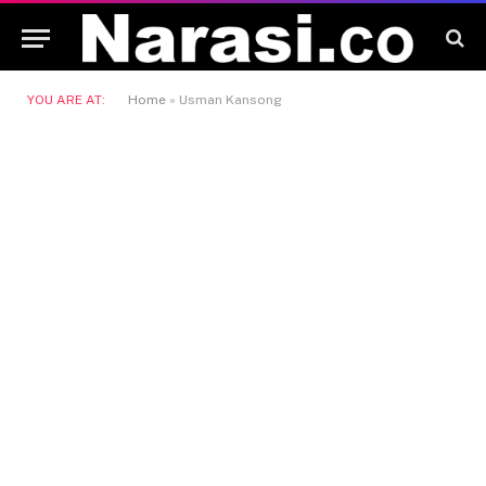
YOU ARE AT:
Home
»
Usman Kansong