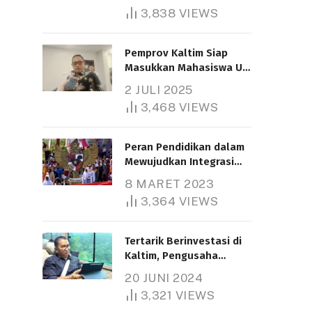
3,838
VIEWS
Pemprov Kaltim Siap
Masukkan Mahasiswa UT
Samarinda dalam Skema
2 JULI 2025
Bantuan Pendidikan
3,468
VIEWS
Gratispol
Peran Pendidikan dalam
Mewujudkan Integrasi
Nasional
8 MARET 2023
3,364
VIEWS
Tertarik Berinvestasi di
Kaltim, Pengusaha
Tiongkok Butuh Lahan
20 JUNI 2024
1.000 Hektare
3,321
VIEWS