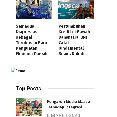
Samaqua
Pertumbuhan
Diapresiasi
Kredit di Bawah
sebagai
Danantara, BNI
Terobosan Baru
Catat
Penguatan
Fundamental
Ekonomi Daerah
Bisnis Kokoh
Top Posts
Pengaruh Media Massa
Terhadap Integrasi
Nasional
8 MARET 2023