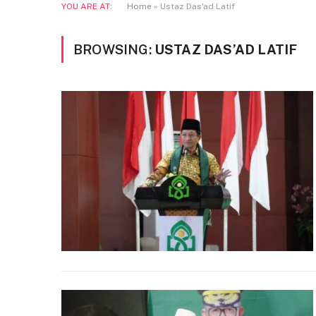
YOU ARE AT:
Home
»
Ustaz Das'ad Latif
BROWSING:
USTAZ DAS’AD LATIF