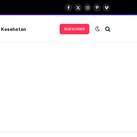
Facebook
X
Instagram
Pinterest
Vimeo
(Twitter)
Kesehatan
SUBSCRIBE