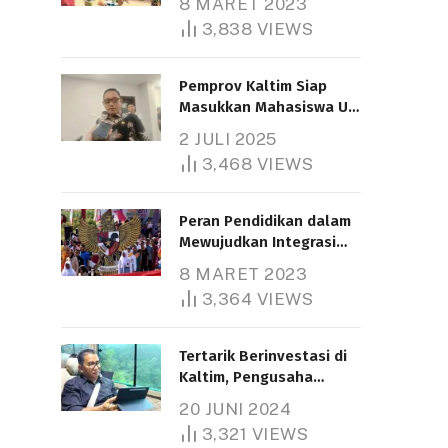
8 MARET 2023
3,838
VIEWS
Pemprov Kaltim Siap
Masukkan Mahasiswa UT
Samarinda dalam Skema
2 JULI 2025
Bantuan Pendidikan
3,468
VIEWS
Gratispol
Peran Pendidikan dalam
Mewujudkan Integrasi
Nasional
8 MARET 2023
3,364
VIEWS
Tertarik Berinvestasi di
Kaltim, Pengusaha
Tiongkok Butuh Lahan
20 JUNI 2024
1.000 Hektare
3,321
VIEWS