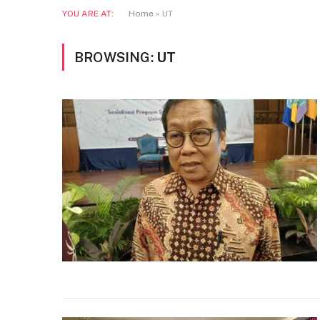
YOU ARE AT:
Home
»
UT
BROWSING:
UT