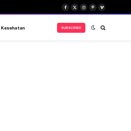
Facebook
X
Instagram
Pinterest
Vimeo
(Twitter)
Kesehatan
SUBSCRIBE