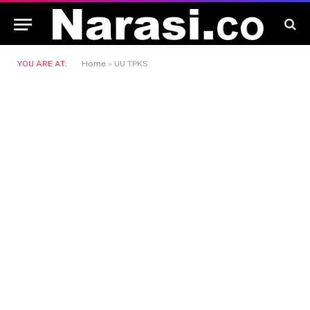
YOU ARE AT:
Home
»
UU TPKS