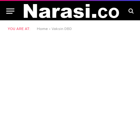
YOU ARE AT:
Home
»
Vaksin DBD