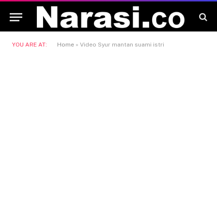
YOU ARE AT:
Home
»
Video Syur mantan suami istri