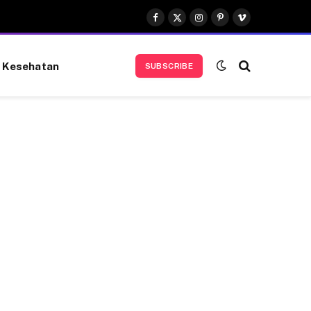
Facebook
X
Instagram
Pinterest
Vimeo
(Twitter)
Kesehatan
SUBSCRIBE