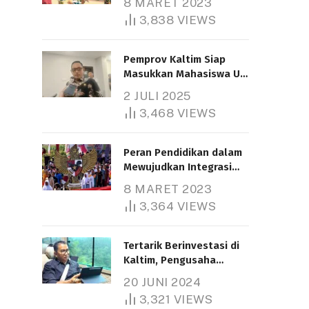
8 MARET 2023
3,838
VIEWS
Pemprov Kaltim Siap
Masukkan Mahasiswa UT
Samarinda dalam Skema
2 JULI 2025
Bantuan Pendidikan
3,468
VIEWS
Gratispol
Peran Pendidikan dalam
Mewujudkan Integrasi
Nasional
8 MARET 2023
3,364
VIEWS
Tertarik Berinvestasi di
Kaltim, Pengusaha
Tiongkok Butuh Lahan
20 JUNI 2024
1.000 Hektare
3,321
VIEWS