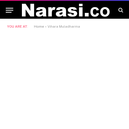
YOU ARE AT:
Home
»
Vihara Muladharma