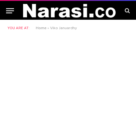
YOU ARE AT:
Home
»
Viko Januardhy