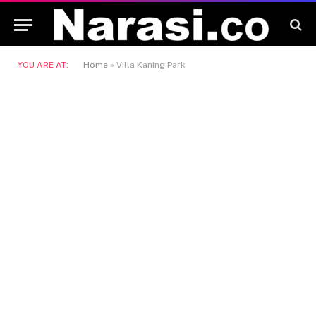
YOU ARE AT:
Home
»
Villa Kaning Park