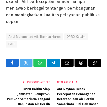
daerah, Afif berharap Samarinda mampu
menjawab berbagai tantangan pembangunan
dan meningkatkan kualitas pelayanan publik ke
depan.
Andi Muhammad Afif Rayhan Harun
DPRD Kaltim
PAD
Facebook
Twitter
WhatsApp
Telegram
Email
Threads
Copy
Link
PREVIOUS ARTICLE
NEXT ARTICLE
DPRD Kaltim Siap
Afif Rayhan Desak
Jembatani Pemprov-
Percepatan Penanganan
Pemkot Samarinda Tangani
Ketersediaan Air Bersih
Banjir dan Air Bersih
Samarinda: “Ini Hak Dasar