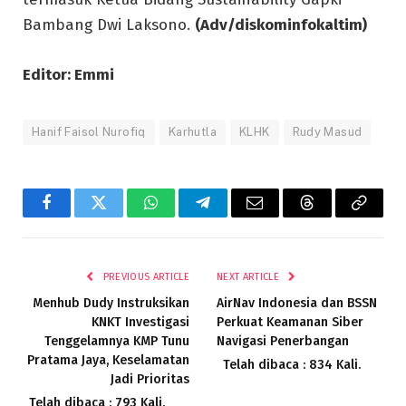
Bambang Dwi Laksono.
(Adv/diskominfokaltim)
Editor: Emmi
Hanif Faisol Nurofiq
Karhutla
KLHK
Rudy Masud
Facebook
Twitter
WhatsApp
Telegram
Email
Threads
Copy
Link
PREVIOUS ARTICLE
NEXT ARTICLE
Menhub Dudy Instruksikan
AirNav Indonesia dan BSSN
KNKT Investigasi
Perkuat Keamanan Siber
Tenggelamnya KMP Tunu
Navigasi Penerbangan
Pratama Jaya, Keselamatan
Telah dibaca : 834 Kali.
Jadi Prioritas
Telah dibaca : 793 Kali.