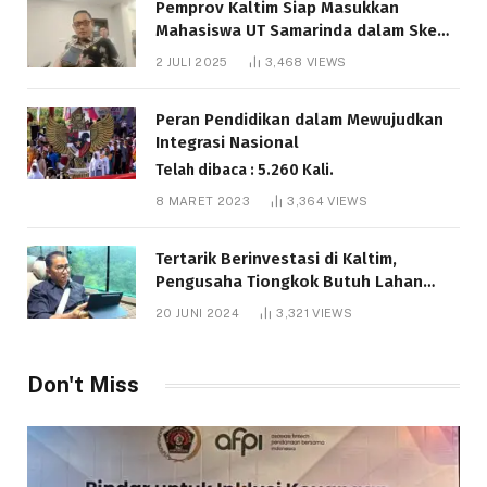
Pemprov Kaltim Siap Masukkan
Mahasiswa UT Samarinda dalam Skema
Bantuan Pendidikan Gratispol
2 JULI 2025
3,468
VIEWS
Telah dibaca : 6.037 Kali.
Peran Pendidikan dalam Mewujudkan
Integrasi Nasional
Telah dibaca : 5.260 Kali.
8 MARET 2023
3,364
VIEWS
Tertarik Berinvestasi di Kaltim,
Pengusaha Tiongkok Butuh Lahan
1.000 Hektare
20 JUNI 2024
3,321
VIEWS
Telah dibaca : 1.281 Kali.
Don't Miss