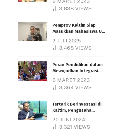
8 MARET 2023
3,838
VIEWS
Pemprov Kaltim Siap
Masukkan Mahasiswa UT
Samarinda dalam Skema
2 JULI 2025
Bantuan Pendidikan
3,468
VIEWS
Gratispol
Peran Pendidikan dalam
Mewujudkan Integrasi
Nasional
8 MARET 2023
3,364
VIEWS
Tertarik Berinvestasi di
Kaltim, Pengusaha
Tiongkok Butuh Lahan
20 JUNI 2024
1.000 Hektare
3,321
VIEWS